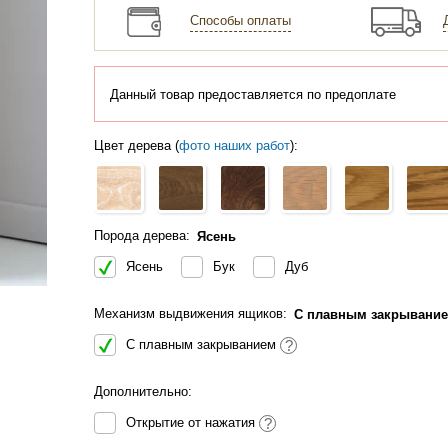
Способы оплаты
Данный товар предоставляется по предоплате
Цвет дерева (
фото наших работ
):
Порода дерева:
Ясень
Ясень
Бук
Дуб
Механизм выдвижения ящиков:
С плавным закрывани
С плавным закрыванием
?
Дополнительно:
Открытие от нажатия
?