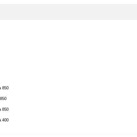
а 850
 850
а 850
а 400