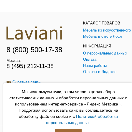
КАТАЛОГ ТОВАРОВ
Мебель в стиле Лофт
ИНФОРМАЦИЯ
8 (800) 500-17-38
О персональных данных
Оплата
Москва:
8 (495) 212-11-38
Наши работы
Отзывы в Яндексе
Обратная связь
Мы используем куки, в том числе в целях сбора
Заказать звонок
статистических данных и обработки персональных данных с
использованием интернет-сервиса «Яндекс.Метрика».
Продолжая использовать сайт, вы соглашаетесь на
обработку файлов cookie и с
Политикой обработки
Сайт Laviani.ru носит только информационный характер, и не является
персональных данных
.
Laviani.ru © Все права защищены 2012-2026