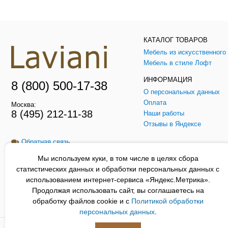
КАТАЛОГ ТОВАРОВ
Мебель в стиле Лофт
ИНФОРМАЦИЯ
8 (800) 500-17-38
О персональных данных
Оплата
Москва:
8 (495) 212-11-38
Наши работы
Отзывы в Яндексе
Обратная связь
Мы используем куки, в том числе в целях сбора
Заказать звонок
статистических данных и обработки персональных данных с
использованием интернет-сервиса «Яндекс.Метрика».
Продолжая использовать сайт, вы соглашаетесь на
обработку файлов cookie и с
Политикой обработки
Сайт Laviani.ru носит только информационный характер, и не является
персональных данных
.
Laviani.ru © Все права защищены 2012-2026