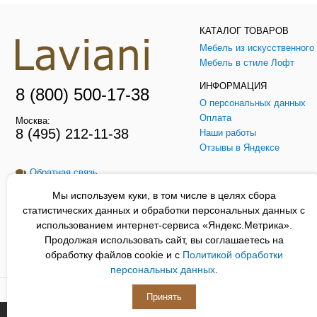
КАТАЛОГ ТОВАРОВ
Мебель в стиле Лофт
ИНФОРМАЦИЯ
8 (800) 500-17-38
О персональных данных
Оплата
Москва:
8 (495) 212-11-38
Наши работы
Отзывы в Яндексе
Обратная связь
Мы используем куки, в том числе в целях сбора
Заказать звонок
статистических данных и обработки персональных данных с
использованием интернет-сервиса «Яндекс.Метрика».
Продолжая использовать сайт, вы соглашаетесь на
обработку файлов cookie и с
Политикой обработки
Сайт Laviani.ru носит только информационный характер, и не является
персональных данных
.
Laviani.ru © Все права защищены 2012-2026
Принять
Наверх